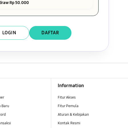
draw Rp 50.000
LOGIN
DAFTAR
Information
ber
Fitur Akses
n Baru
Fitur Pemula
ord
Aturan & Kebijakan
ansaksi
Kontak Resmi