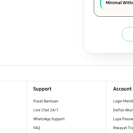
Minimal With
Support
Account
Pusat Bantuan
Login Mem
Live Chat 24/7
Daftar Aku
WhatsApp Support
Lupa Passw
FAQ
Riwayat Tr