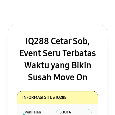
IQ288 Cetar Sob,
Event Seru Terbatas
Waktu yang Bikin
Susah Move On
INFORMASI SITUS IQ288
Penilaian
5 JUTA