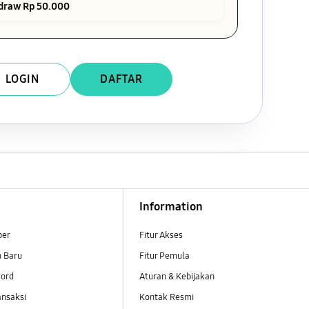
draw Rp 50.000
LOGIN
DAFTAR
Information
ber
Fitur Akses
n Baru
Fitur Pemula
ord
Aturan & Kebijakan
ansaksi
Kontak Resmi