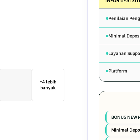
INFORMASI SIT
Penilaian Pen
Minimal Depos
Layanan Suppo
Platform
+4 lebih
banyak
BONUS NEW 
Minimal Depos