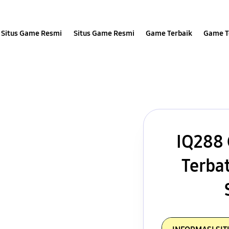
Situs Game Resmi
Situs Game Resmi
Game Terbaik
Game T
IQ288 
Terba