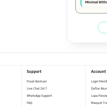
Minimal With
Support
Account
Pusat Bantuan
Login Mem
Live Chat 24/7
Daftar Aku
WhatsApp Support
Lupa Passw
FAQ
Riwayat Tr