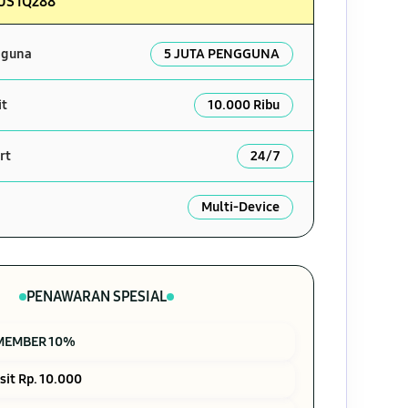
US IQ288
gguna
5 JUTA PENGGUNA
it
10.000 Ribu
rt
24/7
Multi-Device
PENAWARAN SPESIAL
MEMBER 10%
it Rp. 10.000